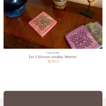
FORHOME
Σετ 2 ξύλινων σουβέρ “Μantra”
16,00
€