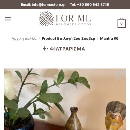
Μετάβαση
Email: info@formestore.gr
Tel: +30 690 642 8745
στο
περιεχόμενο
0
Αρχική σελίδα
/
Product Επιλογή 2ου Σουβέρ
/
Mantra #6
ΦΙΛΤΡΆΡΙΣΜΑ
Add to
wishlist