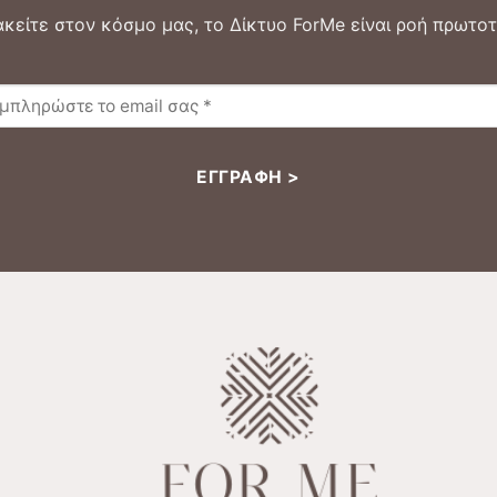
κείτε στον κόσμο μας, το Δίκτυο ForMe είναι ροή πρωτοτ