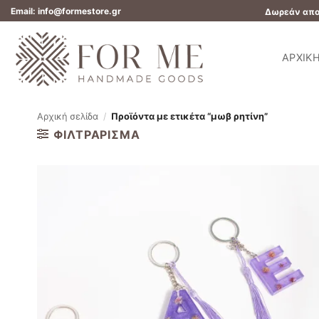
Μετάβαση
Email: info@formestore.gr
Δωρεάν αποσ
στο
περιεχόμενο
ΑΡΧΙΚ
Αρχική σελίδα
/
Προϊόντα με ετικέτα “μωβ ρητίνη”
ΦΙΛΤΡΆΡΙΣΜΑ
Add to
wishlist