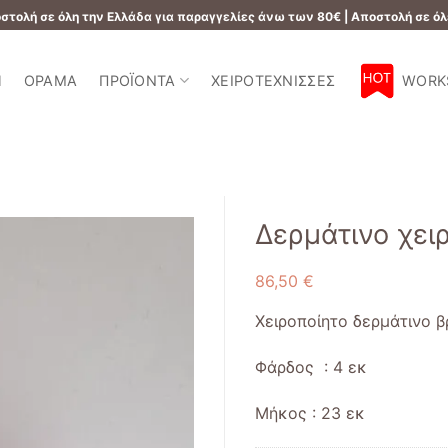
τολή σε όλη την Ελλάδα για παραγγελίες άνω των 80€ | Αποστολή σε όλ
Ή
ΌΡΑΜΑ
ΠΡΟΪΌΝΤΑ
ΧΕΙΡΟΤΈΧΝΙΣΣΕΣ
WORK
Δερμάτινο χει
86,50
€
Add to
wishlist
Χειροποίητο δερμάτινο 
Φάρδος : 4 εκ
Μήκος : 23 εκ