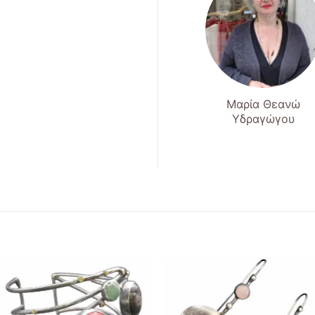
Μαρία Θεανώ
Υδραγώγου
Add to
Add to
wishlist
wishlist