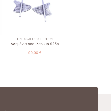
+
+
FINE CRAFT COLLECTION
ΒΡΑΧΙΌΛΙΑ
Ασημένια σκουλαρίκια 925ο
Βραχιόλι μάρτης “πουλ
99,00
€
11,50
€