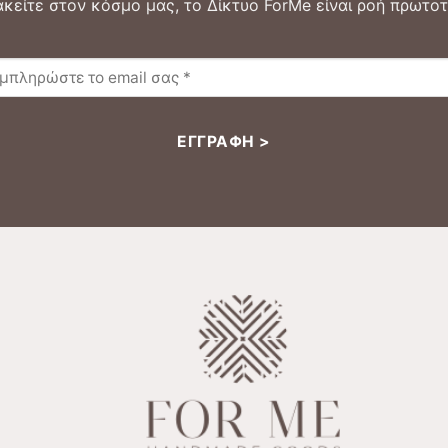
κείτε στον κόσμο μας, το Δίκτυο ForMe είναι ροή πρωτοτ