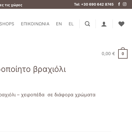
Tel: +30 690 642 8745
ες τις χώρες
SHOPS
ΕΠΙΚΟΙΝΩΝΊΑ
EN
EL
0,00
€
0
ροποίητο βραχιόλι
βραχιόλι – χειροπέδα σε διάφορα χρώματα