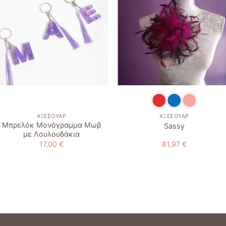
Add to
Add to
wishlist
wishlist
+
+
ΑΞΕΣΟΥΆΡ
ΑΞΕΣΟΥΆΡ
Μπρελόκ Μονόγραμμα Μωβ
Sassy
με Λουλουδάκια
17,00
€
81,97
€