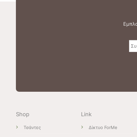
Εμπλα
Shop
Link
Τσάντες
Δίκτυο ForMe