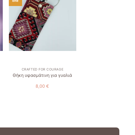
Add to
one
wishlist
w
+
+
CRAFTED FOR COURAGE
ΚΑΡΦΊΤΣΕΣ
Θήκη υφασμάτινη για γυαλιά
Καρφίτσα “Μαργαρίτ
8,00
€
12,50
€