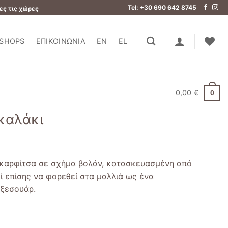
Tel: +30 690 642 8745
ες τις χώρες
SHOPS
ΕΠΙΚΟΙΝΩΝΊΑ
EN
EL
0,00
€
0
καλάκι
 καρφίτσα σε σχήμα βολάν, κατασκευασμένη από
 επίσης να φορεθεί στα μαλλιά ως ένα
αξεσουάρ.