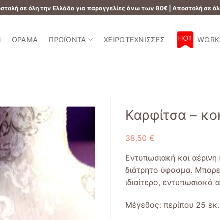
τολή σε όλη την Ελλάδα για παραγγελίες άνω των 80€ | Αποστολή σε όλ
Ή
ΌΡΑΜΑ
ΠΡΟΪΌΝΤΑ
ΧΕΙΡΟΤΈΧΝΙΣΣΕΣ
WORK
Καρφίτσα – κο
38,50
€
Add to
wishlist
Εντυπωσιακή και αέρινη
διάτρητο ύφασμα. Μπορεί
ιδιαίτερο, εντυπωσιακό 
Μέγεθος: περίπου 25 εκ.