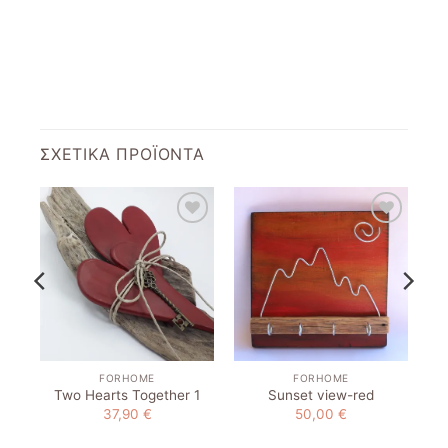
ΣΧΕΤΙΚΆ ΠΡΟΪΌΝΤΑ
to
Add to
Add to
st
wishlist
wishlist
FORHOME
FORHOME
Two Hearts Together 1
Sunset view-red
37,90
€
50,00
€