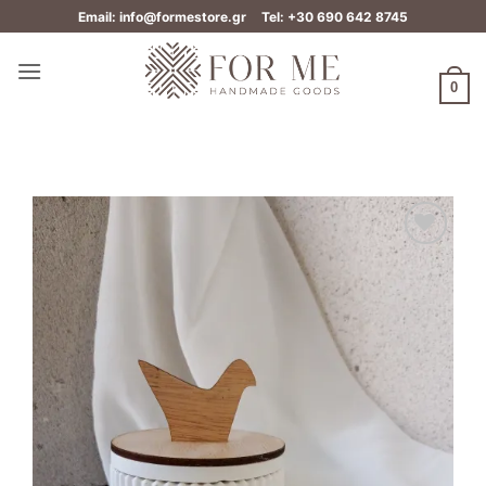
Μετάβαση
Email: info@formestore.gr
Tel: +30 690 642 8745
στο
περιεχόμενο
0
Add to
wishlist