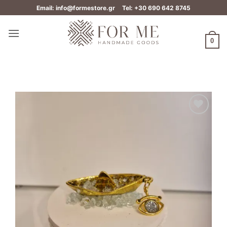
Μετάβαση
Email: info@formestore.gr
Tel: +30 690 642 8745
στο
περιεχόμενο
0
Add to
wishlist