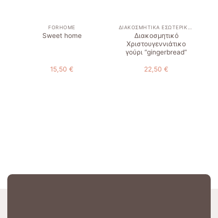
E
FORHOME
ΔΙΑΚΟΣΜΗΤΙΚΆ ΕΣΩΤΕΡΙΚΟΎ ΧΏΡΟΥ
Διακοσμητικό
κι
Sweet home
Χριστουγεννιάτικο
γούρι “gingerbread”
15,50
€
22,50
€