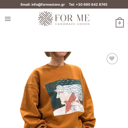
Μετάβαση
Email: info@formestore.gr
Tel: +30 690 642 8745
στο
περιεχόμενο
0
Add to
wishlist