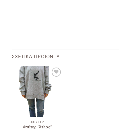
ΣΧΕΤΙΚΆ ΠΡΟΪΌΝΤΑ
Add to
wishlist
ΦΟΎΤΕΡ
Φούτερ “Άτλας”