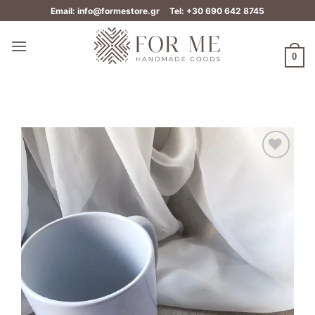
Μετάβαση
Email: info@formestore.gr
Tel: +30 690 642 8745
στο
περιεχόμενο
0
Add to
wishlist