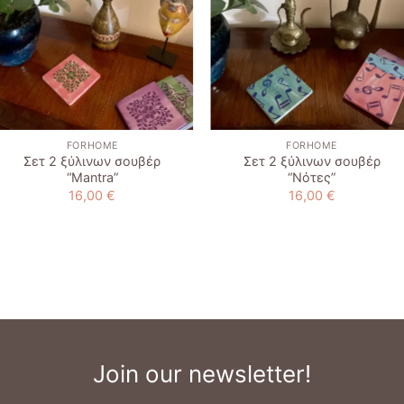
+
+
FORHOME
FORHOME
Σετ 2 ξύλινων σουβέρ
Σετ 2 ξύλινων σουβέρ
“Μantra”
“Νότες”
16,00
€
16,00
€
Join our newsletter!