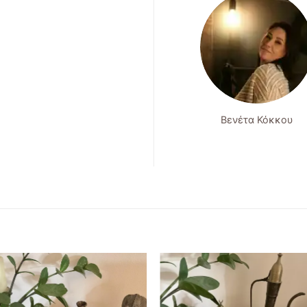
Βενέτα Κόκκου
Add to
Add to
wishlist
wishlist