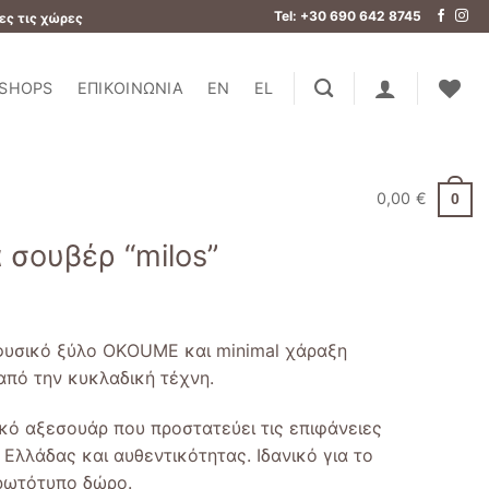
Tel: +30 690 642 8745
ες τις χώρες
SHOPS
ΕΠΙΚΟΙΝΩΝΊΑ
EN
EL
0,00
€
0
 σουβέρ “milos”
φυσικό ξύλο OKΟUME και minimal χάραξη
πό την κυκλαδική τέχνη.
κό αξεσουάρ που προστατεύει τις επιφάνειες
 Ελλάδας και αυθεντικότητας. Ιδανικό για το
πρωτότυπο δώρο.