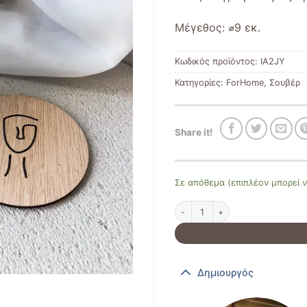
Μέγεθος:
⌀9 εκ.
Κωδικός προϊόντος:
IA2JY
Κατηγορίες:
ForHome
,
Σουβέρ
Share it!
Σε απόθεμα (επιπλέον μπορεί ν
Set από ξύλινα σουβέρ "milos" 
Δημιουργός