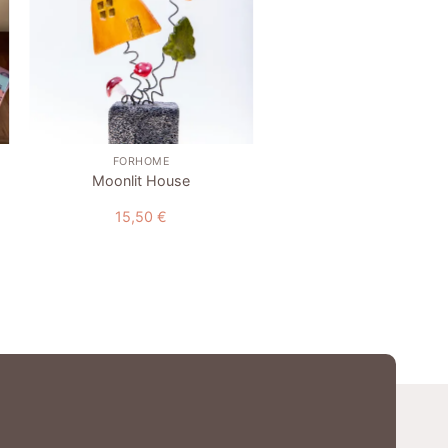
+
+
FORHOME
FORHOME
Σετ 2 ξύλινων σουβ
Moonlit House
“Φύλλα”
15,50
€
16,00
€