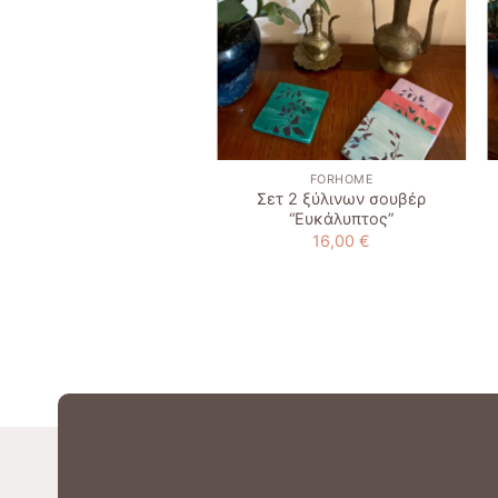
+
FORHOME
FORHOME
Σετ 2 ξύλινων σουβέρ
Cliff house
“Ευκάλυπτος”
39,90
€
16,00
€