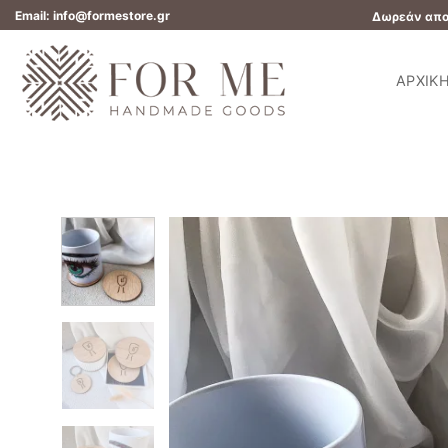
Μετάβαση
Email: info@formestore.gr
Δωρεάν αποσ
στο
περιεχόμενο
ΑΡΧΙΚ