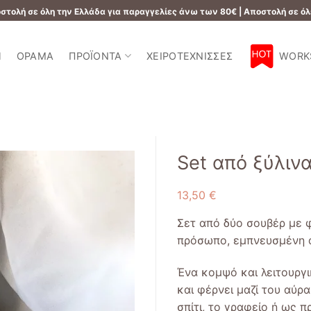
τολή σε όλη την Ελλάδα για παραγγελίες άνω των 80€ | Αποστολή σε όλ
Ή
ΌΡΑΜΑ
ΠΡΟΪΌΝΤΑ
ΧΕΙΡΟΤΈΧΝΙΣΣΕΣ
WORK
Set από ξύλινα
13,50
€
Add to
wishlist
Σετ από δύο σουβέρ με 
πρόσωπο, εμπνευσμένη α
Ένα κομψό και λειτουργι
και φέρνει μαζί του αύρα
σπίτι, το γραφείο ή ως 