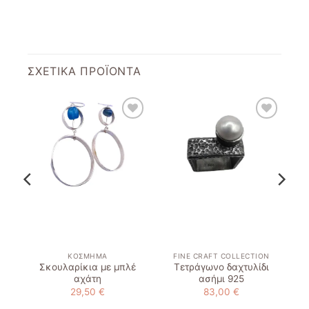
ΣΧΕΤΙΚΆ ΠΡΟΪΌΝΤΑ
to
Add to
Add to
st
wishlist
wishlist
ΚΌΣΜΗΜΑ
FINE CRAFT COLLECTION
Σκουλαρίκια με μπλέ
Τετράγωνο δαχτυλίδι
αχάτη
ασήμι 925
29,50
€
83,00
€